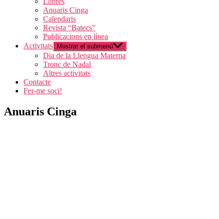
Llibres
Anuaris Cinga
Calendaris
Revista “Batecs”
Publicacions en línea
Activitats
Mostrar el submenú
Dia de la Llengua Materna
Tronc de Nadal
Altres activitats
Contacte
Fer-me soci!
Anuaris Cinga