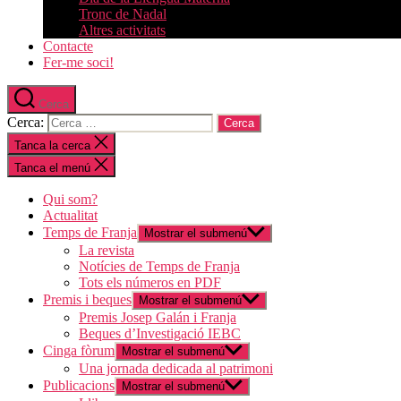
Tronc de Nadal
Altres activitats
Contacte
Fer-me soci!
Cerca
Cerca:
Tanca la cerca
Tanca el menú
Qui som?
Actualitat
Temps de Franja
Mostrar el submenú
La revista
Notícies de Temps de Franja
Tots els números en PDF
Premis i beques
Mostrar el submenú
Premis Josep Galán i Franja
Beques d’Investigació IEBC
Cinga fòrum
Mostrar el submenú
Una jornada dedicada al patrimoni
Publicacions
Mostrar el submenú