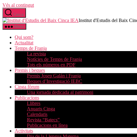
Vés al contingut
Cerca
Institut d'Estudis del Baix Ci
Menú
Qui som?
Actualitat
Temps de Franja
La revista
Notícies de Temps de Franja
Tots els números en PDF
Premis i beques
Premis Josep Galán i Franja
Beques d’Investigació IEBC
Cinga fòrum
Una jornada dedicada al patrimoni
Publicacions
Llibres
Anuaris Cinga
Calendaris
Revista “Batecs”
Publicacions en línea
Activitats
Dia de la Llengua Materna